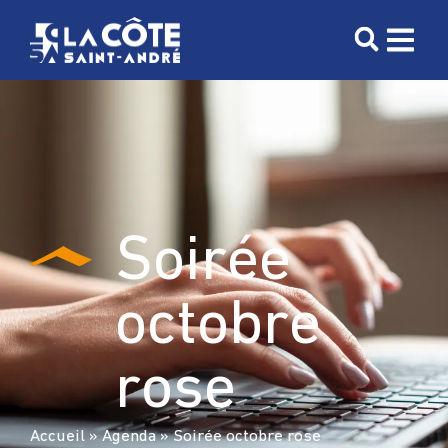
contenu
principal
Soirée
octobre
rose
Accueil
»
Agenda
»
Soirée octobre rose