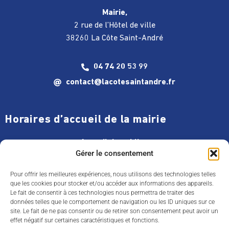
Mairie,
2 rue de l’Hôtel de ville
38260 La Côte Saint-André
04 74 20 53 99
contact@lacotesaintandre.fr
Horaires d’accueil de la mairie
Accueil du public :
Gérer le consentement
Lundi, jeudi et vendredi : 9h-12h / 13h30-16h30
Pour offrir les meilleures expériences, nous utilisons des technologies telles
Mardi 9h-12h / 13h30-
18h30
que les cookies pour stocker et/ou accéder aux informations des appareils.
Mercredi 9h-12h / 13h30-
17h
Le fait de consentir à ces technologies nous permettra de traiter des
données telles que le comportement de navigation ou les ID uniques sur ce
+ Dernier samedi du mois de 9h à 12h
site. Le fait de ne pas consentir ou de retirer son consentement peut avoir un
effet négatif sur certaines caractéristiques et fonctions.